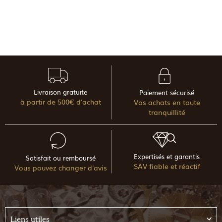
Livraison gratuite
Paiement sécurisé
à partir de 500€ d'achat
Vos achats en toute
tranquillité
Expertisés et garantis
Satisfait ou remboursé
SAV fiable et réactif
Vous pouvez changer d'avis
Liens utiles