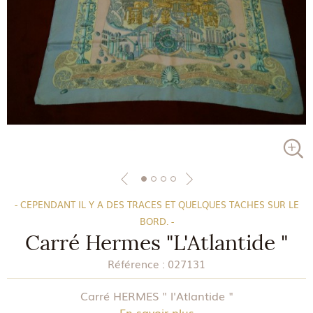
- CEPENDANT IL Y A DES TRACES ET QUELQUES TACHES SUR LE
BORD. -
Carré Hermes "L'Atlantide "
Référence :
027131
Carré HERMES " l'Atlantide "
En savoir plus