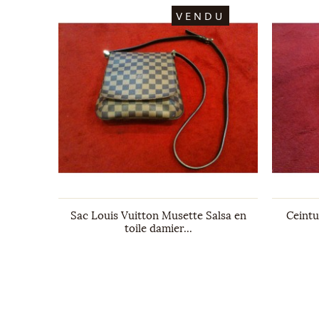
DU
VENDU
nia rose
Sac Louis Vuitton Musette Salsa en
Ceint
toile damier...