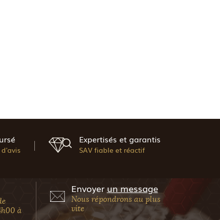
ursé
Expertisés et garantis
d'avis
SAV fiable et réactif
Envoyer
un message
Nous répondrons au plus
de
vite
4h00 à