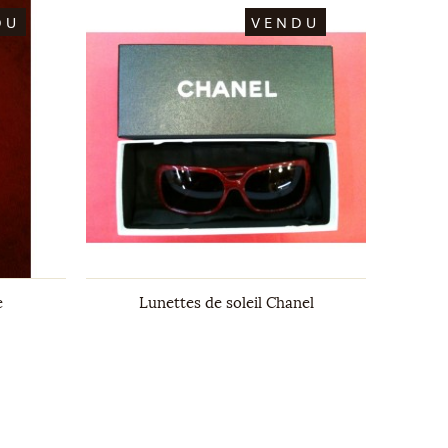
DU
VENDU
e
Lunettes de soleil Chanel
Sac H