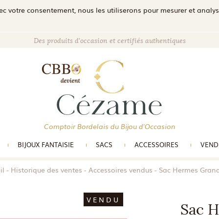
c votre consentement, nous les utiliserons pour mesurer et analyser 
Des produits d'occasion et certifiés authentiques
Comptoir Bordelais du Bijou d'Occasion
BIJOUX FANTAISIE
SACS
ACCESSOIRES
VEND
il
Historique des ventes
Accessoires vendus
Sac Hermes Grand
VENDU
Sac H