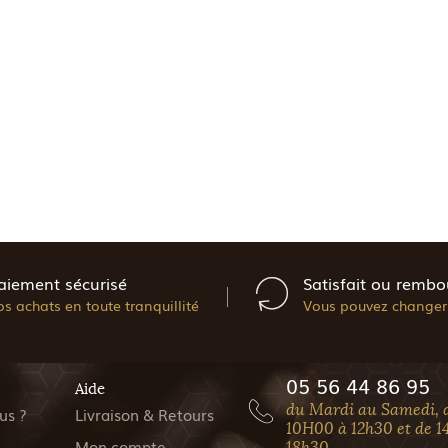
aiement sécurisé
Satisfait ou rembo
os achats en toute tranquillité
Vous pouvez changer 
05 56 44 86 95
Aide
du Mardi au Samedi, 
us ?
Livraison & Retours
10H00 à 12h30 et de 1
Mon compte
18h30