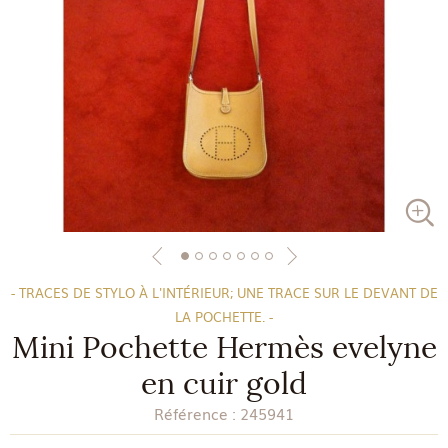
- TRACES DE STYLO À L'INTÉRIEUR; UNE TRACE SUR LE DEVANT DE
LA POCHETTE. -
Mini Pochette Hermès evelyne
en cuir gold
Référence :
245941