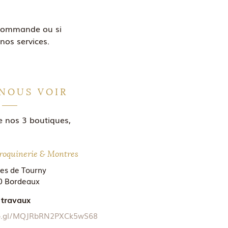
 commande ou si
nos services.
NOUS VOIR
e nos 3 boutiques,
roquinerie & Montres
ées de Tourny
0 Bordeaux
 travaux
oo.gl/MQJRbRN2PXCk5wS68