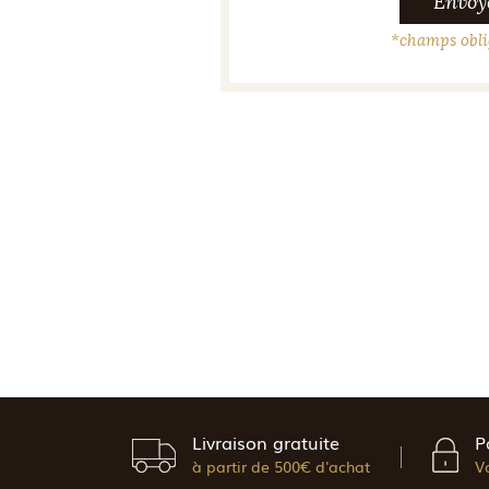
Envoy
*
champs obli
Livraison gratuite
P
à partir de 500€ d'achat
V