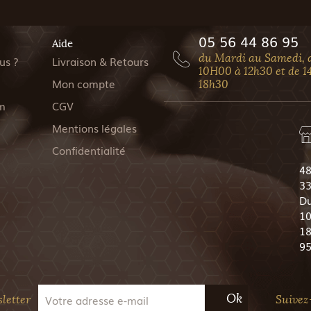
05 56 44 86 95
Aide
du Mardi au Samedi, 
us ?
Livraison & Retours
10H00 à 12h30 et de 1
Mon compte
18h30
m
CGV
Mentions légales
Confidentialité
48
33
Du
10
18
9
Ok
letter
Suivez