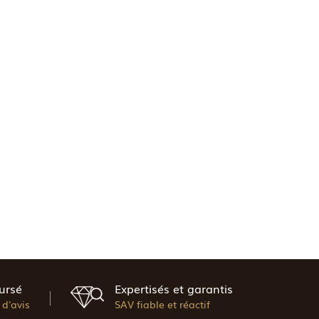
ursé
Expertisés et garantis
d'avis
SAV fiable et réactif